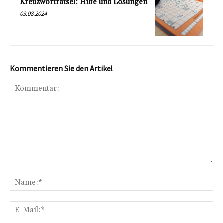
Kreuzworträtsel: Hilfe und Lösungen
03.08.2024
Kommentieren Sie den Artikel
Kommentar:
Na
E-
Mai