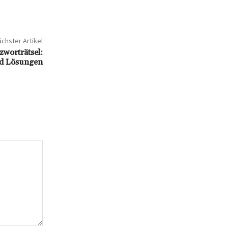
chster Artikel
rträtsel:
nd Lösungen