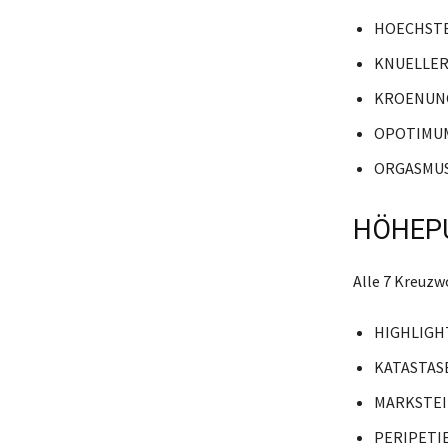
HOECHST
KNUELLE
KROENUN
OPOTIMU
ORGASMU
HÖHEPU
Alle 7 Kreuz
HIGHLIGH
KATASTAS
MARKSTE
PERIPETI