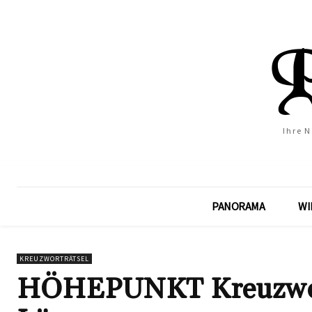
Ihre 
PANORAMA
WI
KREUZWORTRÄTSEL
HÖHEPUNKT Kreuzwortr