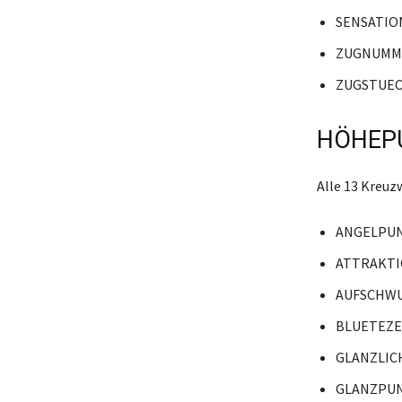
SENSATIO
ZUGNUMM
ZUGSTUE
HÖHEPU
Alle 13 Kreu
ANGELPU
ATTRAKT
AUFSCHW
BLUETEZE
GLANZLIC
GLANZPU