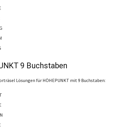
E
R
G
M
S
NKT 9 Buchstaben
worträsel Lösungen für HÖHEPUNKT mit 9 Buchstaben:
T
E
IN
E