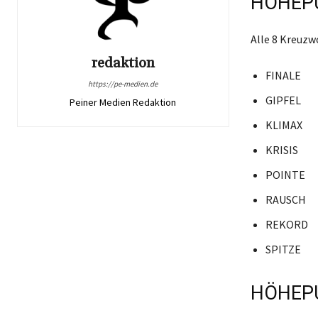
HÖHEPU
Alle 8 Kreuz
redaktion
FINALE
https://pe-medien.de
GIPFEL
Peiner Medien Redaktion
KLIMAX
KRISIS
POINTE
RAUSCH
REKORD
SPITZE
HÖHEPU