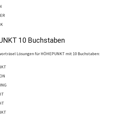
N
ER
CK
NKT 10 Buchstaben
zworträsel Lösungen für HÖHEPUNKT mit 10 Buchstaben:
NKT
ION
UNG
IT
HT
NKT