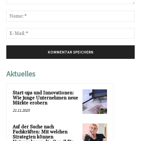
Kommentar:
Na
E-
Mai
Aktuelles
Start-ups und Innovationen:
Wie junge Unternehmen neue
Märkte erobern
21.11.2025
Auf der Suche nach
Fachkräften: Mit welchen
Strategien können