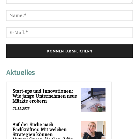
Kommentar:
Na
E-
Mai
Aktuelles
Start-ups und Innovationen:
Wie junge Unternehmen neue
Märkte erobern
21.11.2025
Auf der Suche nach
Fachkräften: Mit welchen
Strategien können