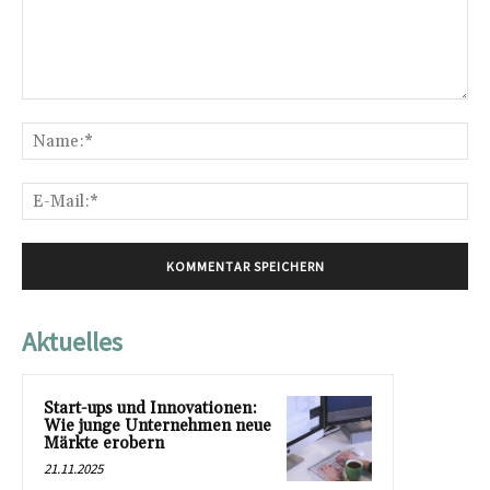
Kommentar:
Na
E-
Mai
Aktuelles
Start-ups und Innovationen:
Wie junge Unternehmen neue
Märkte erobern
21.11.2025