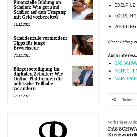
Finanzielle Bildung an
EDELPILZ
Schulen: Wie gut sind
Schüler auf den Umgang
EGERLING
mit Geld vorbereitet?
11.11.2025
WEIDLING
Schuldenfalle vermeiden:
Tipps für junge
Erwachsene
Auch interess
20.11.2025
DAS SCHWA
Bürgerbeteiligung im
MENSCHENA
digitalen Zeitalter: Wie
MARZIPANE
Online-Plattformen die
politische Teilhabe
verändern
18.11.2025
Teilen
Vorheriger Artik
DAS SCHWA
Kreuzworträ