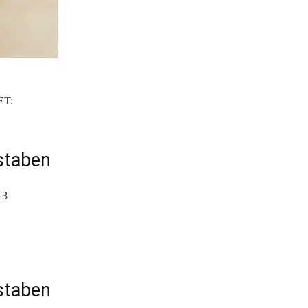
ET:
staben
 3
staben