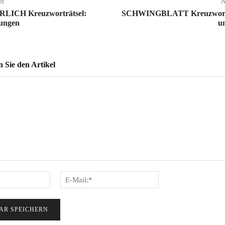
el
N
ICH Kreuzworträtsel:
SCHWINGBLATT Kreuzworträ
sungen
u
Sie den Artikel
Name:*
E-
Mail:*