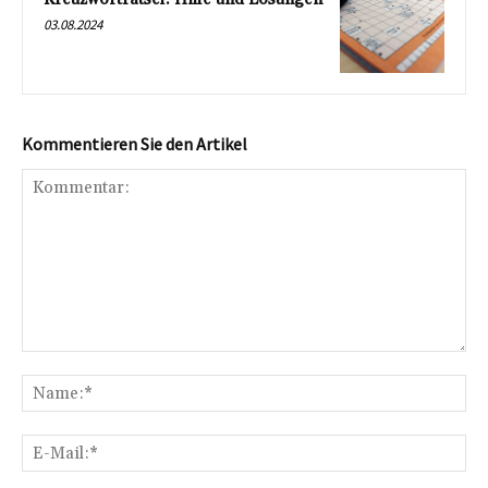
03.08.2024
Kommentieren Sie den Artikel
Kommentar:
Na
E-
Mai