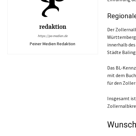
Regional
redaktion
Der Zollernal
https://pe-medien.de
Württemberg. 
Peiner Medien Redaktion
innerhalb des
Städte Baling
Das BL-Kennze
mit dem Buchs
für den Zolle
Insgesamt ist
Zollernalbkrei
Wunsch