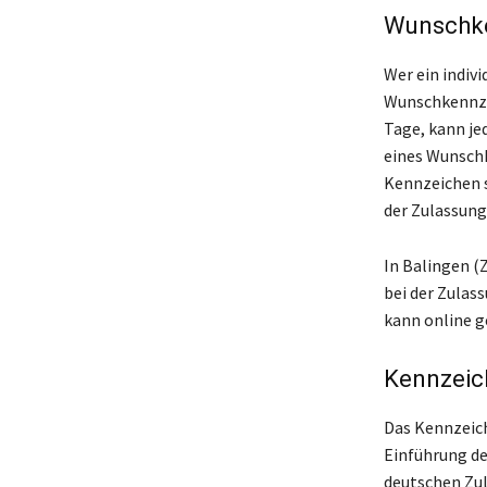
Wunschke
Wer ein indiv
Wunschkennzei
Tage, kann je
eines Wunschk
Kennzeichen s
der Zulassung 
In Balingen (
bei der Zulas
kann online g
Kennzeic
Das Kennzeich
Einführung de
deutschen Zul