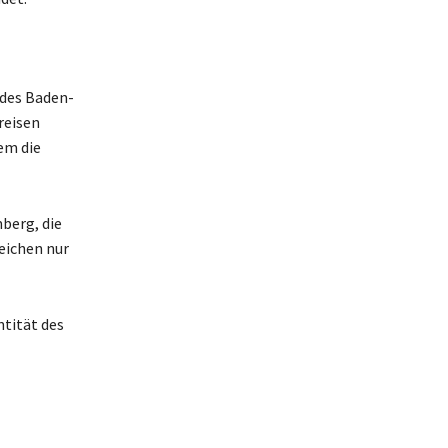
ndes Baden-
reisen
em die
berg, die
eichen nur
ntität des