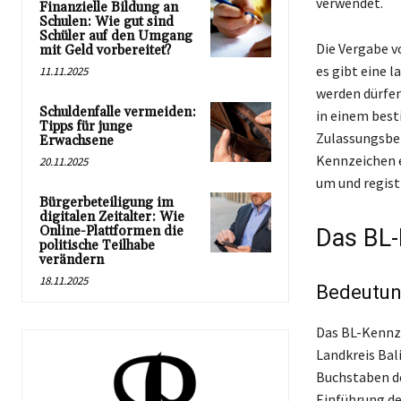
verwendet.
Finanzielle Bildung an
Schulen: Wie gut sind
Schüler auf den Umgang
Die Vergabe v
mit Geld vorbereitet?
es gibt eine 
11.11.2025
werden dürfen
Schuldenfalle vermeiden:
in einem best
Tipps für junge
Zulassungsbez
Erwachsene
Kennzeichen e
20.11.2025
um und registr
Bürgerbeteiligung im
digitalen Zeitalter: Wie
Online-Plattformen die
Das BL-
politische Teilhabe
verändern
18.11.2025
Bedeutun
Das BL-Kennze
Landkreis Bal
Buchstaben de
Einführung de