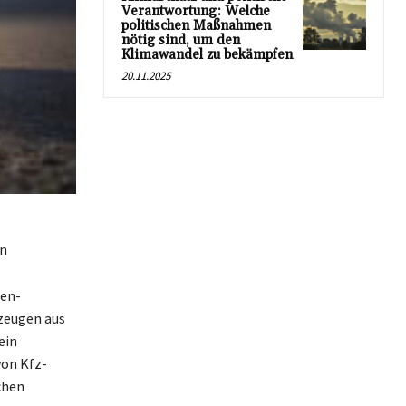
Verantwortung: Welche
politischen Maßnahmen
nötig sind, um den
Klimawandel zu bekämpfen
20.11.2025
en
den-
rzeugen aus
ein
on Kfz-
chen