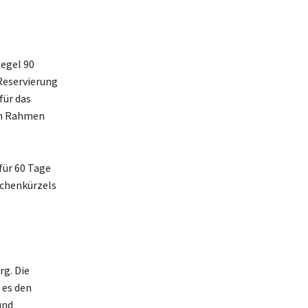
Regel 90
 Reservierung
für das
 im Rahmen
für 60 Tage
ichenkürzels
g. Die
 es den
und