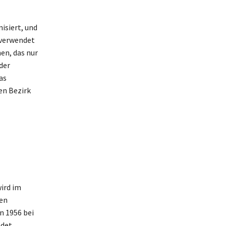
isiert, und
 verwendet
en, das nur
der
as
en Bezirk
ird im
den
n 1956 bei
det.