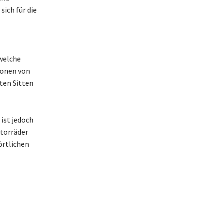
ich für die
 welche
ionen von
ten Sitten
ist jedoch
otorräder
örtlichen