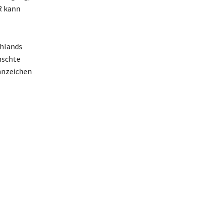
R kann
chlands
nschte
nnzeichen