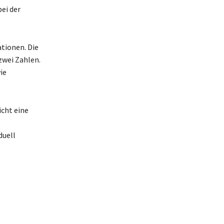
ei der
tionen. Die
zwei Zahlen.
ie
cht eine
duell