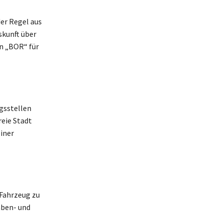
er Regel aus
kunft über
en „BOR“ für
gsstellen
reie Stadt
iner
 Fahrzeug zu
aben- und