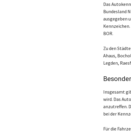
Das Autokennz
Bundesland No
ausgegeben un
Kennzeichen. 
BOR.
Zu den Städte
Ahaus, Bochol
Legden, Raesf
Besonder
Insgesamt gib
wird. Das Aut
anzutreffen. 
bei der Kenn
Für die Fahrz