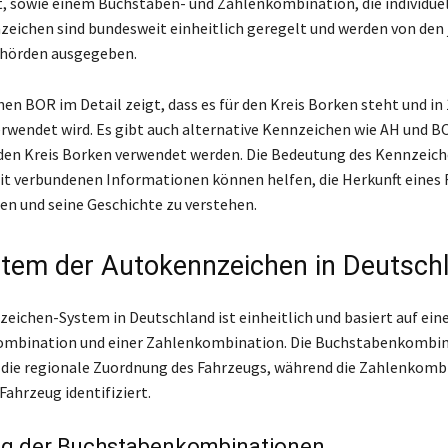
t, sowie einem Buchstaben- und Zahlenkombination, die individue
nzeichen sind bundesweit einheitlich geregelt und werden von den 
hörden ausgegeben.
en BOR im Detail zeigt, dass es für den Kreis Borken steht und in 
wendet wird. Es gibt auch alternative Kennzeichen wie AH und BO
 den Kreis Borken verwendet werden. Die Bedeutung des Kennzeic
it verbundenen Informationen können helfen, die Herkunft eines
ren und seine Geschichte zu verstehen.
tem der Autokennzeichen in Deutsch
eichen-System in Deutschland ist einheitlich und basiert auf ein
mbination und einer Zahlenkombination. Die Buchstabenkombin
 die regionale Zuordnung des Fahrzeugs, während die Zahlenkomb
Fahrzeug identifiziert.
g der Buchstabenkombinationen