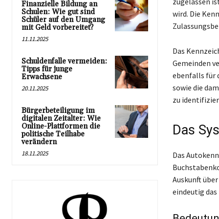
zugelassen is
Finanzielle Bildung an
Schulen: Wie gut sind
wird. Die Ken
Schüler auf den Umgang
Zulassungsbe
mit Geld vorbereitet?
11.11.2025
Das Kennzeich
Schuldenfalle vermeiden:
Gemeinden ver
Tipps für junge
ebenfalls für
Erwachsene
sowie die dam
20.11.2025
zu identifizie
Bürgerbeteiligung im
digitalen Zeitalter: Wie
Online-Plattformen die
Das Sys
politische Teilhabe
verändern
18.11.2025
Das Autokennz
Buchstabenko
Auskunft über
eindeutig das 
Bedeutun