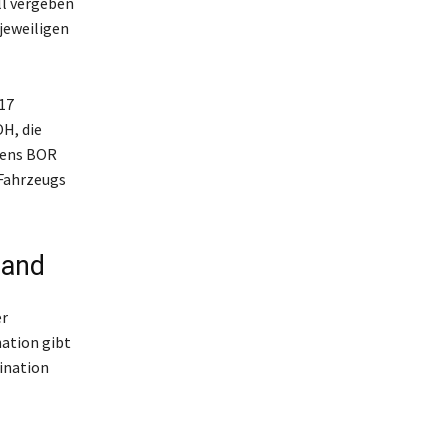
ll vergeben
jeweiligen
17
H, die
hens BOR
 Fahrzeugs
land
er
ation gibt
ination