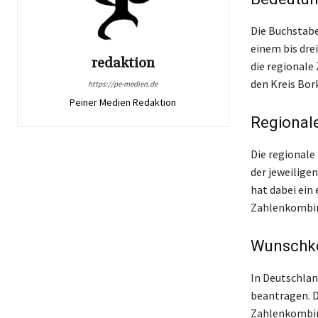
Die Buchstabe
einem bis dre
redaktion
die regionale
den Kreis Bor
https://pe-medien.de
Peiner Medien Redaktion
Regional
Die regionale
der jeweiligen
hat dabei ein
Zahlenkombin
Wunschke
In Deutschlan
beantragen. D
Zahlenkombina