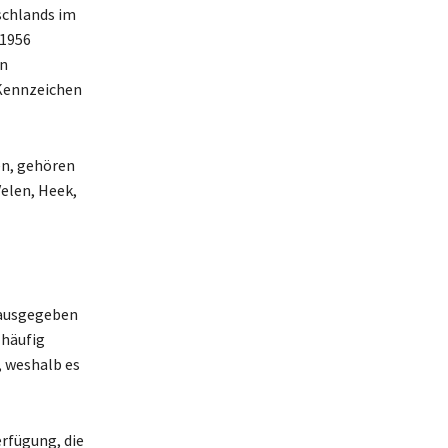
schlands im
 1956
en
 Kennzeichen
en, gehören
Velen, Heek,
 ausgegeben
 häufig
, weshalb es
erfügung, die