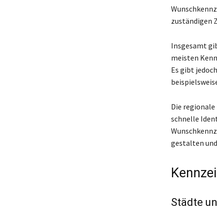
Wunschkennzei
zuständigen Z
Insgesamt gib
meisten Kennz
Es gibt jedoc
beispielsweis
Die regionale
schnelle Ident
Wunschkennzei
gestalten und
Kennzei
Städte u