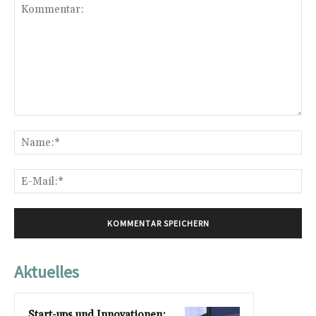
Kommentar:
Na
E-
Mai
Aktuelles
Start-ups und Innovationen: