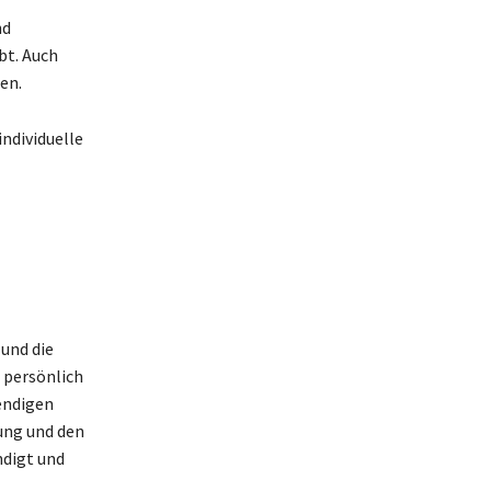
nd
bt. Auch
en.
ndividuelle
 und die
 persönlich
endigen
ung und den
ndigt und