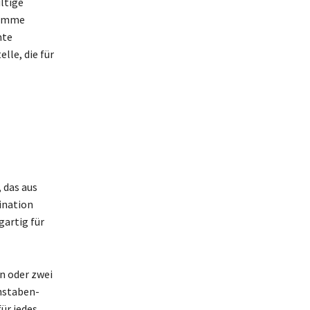
ltige
summe
mte
lle, die für
 das aus
ination
gartig für
n oder zwei
hstaben-
für jedes