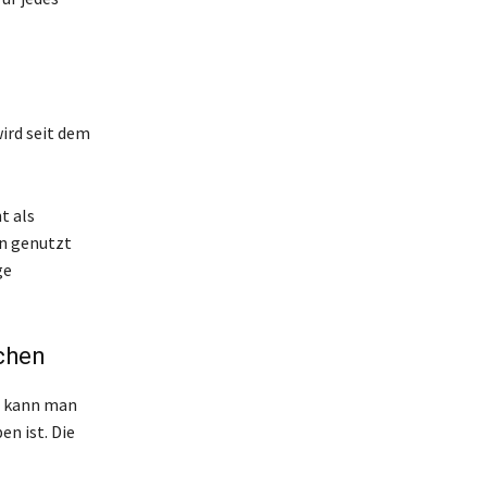
wird seit dem
t als
n genutzt
ge
chen
i kann man
n ist. Die