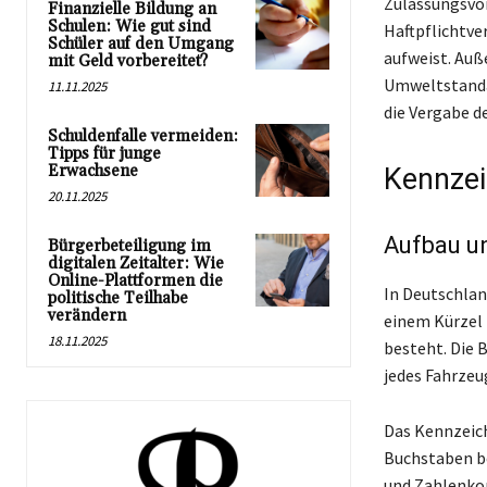
Zulassungsvor
Finanzielle Bildung an
Schulen: Wie gut sind
Haftpflichtve
Schüler auf den Umgang
aufweist. Auß
mit Geld vorbereitet?
Umweltstandar
11.11.2025
die Vergabe d
Schuldenfalle vermeiden:
Tipps für junge
Erwachsene
Kennzei
20.11.2025
Aufbau u
Bürgerbeteiligung im
digitalen Zeitalter: Wie
Online-Plattformen die
In Deutschlan
politische Teilhabe
verändern
einem Kürzel 
18.11.2025
besteht. Die 
jedes Fahrzeu
Das Kennzeich
Buchstaben be
und Zahlenkomb