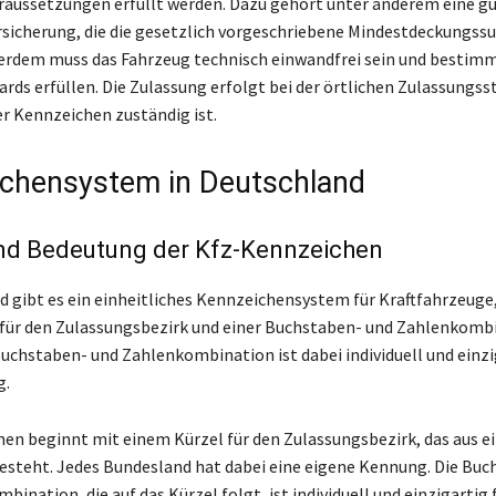
aussetzungen erfüllt werden. Dazu gehört unter anderem eine gü
rsicherung, die die gesetzlich vorgeschriebene Mindestdeckungs
erdem muss das Fahrzeug technisch einwandfrei sein und bestim
ds erfüllen. Die Zulassung erfolgt bei der örtlichen Zulassungsste
er Kennzeichen zuständig ist.
chensystem in Deutschland
nd Bedeutung der Kfz-Kennzeichen
d gibt es ein einheitliches Kennzeichensystem für Kraftfahrzeuge,
für den Zulassungsbezirk und einer Buchstaben- und Zahlenkomb
Buchstaben- und Zahlenkombination ist dabei individuell und einzi
g.
en beginnt mit einem Kürzel für den Zulassungsbezirk, das aus ei
steht. Jedes Bundesland hat dabei eine eigene Kennung. Die Buc
ination, die auf das Kürzel folgt, ist individuell und einzigartig 