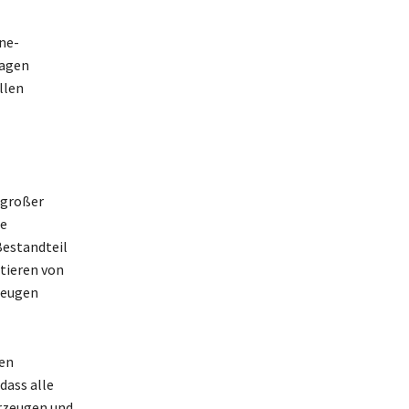
ne-
Tagen
llen
 großer
ie
Bestandteil
tieren von
zeugen
hen
dass alle
hrzeugen und