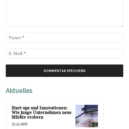
Kommentar:
Na
E-
Mai
Aktuelles
Start-ups und Innovationen:
Wie junge Unternehmen neue
Märkte erobern
21.11.2025