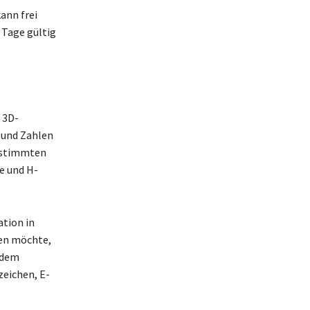
ann frei
 Tage gültig
 3D-
n und Zahlen
bestimmten
e und H-
ation in
hen möchte,
zudem
eichen, E-