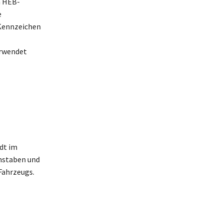
m HEB-
e
Kennzeichen
erwendet
dt im
hstaben und
Fahrzeugs.