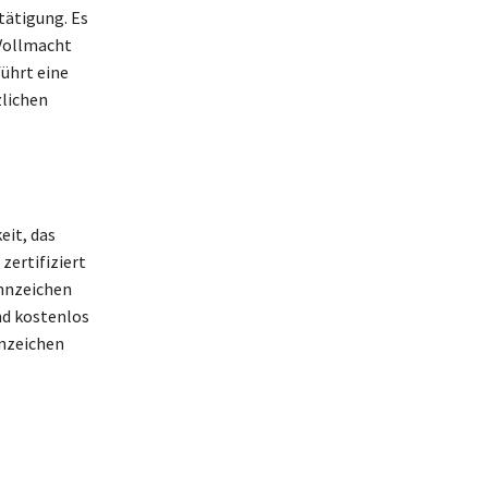
tätigung. Es
 Vollmacht
führt eine
zlichen
eit, das
zertifiziert
ennzeichen
nd kostenlos
nnzeichen