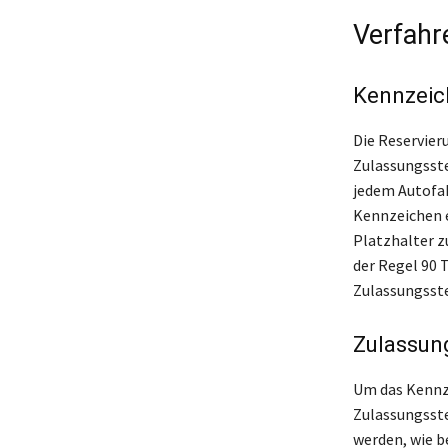
Verfahr
Kennzeich
Die Reservier
Zulassungsste
jedem Autofah
Kennzeichen e
Platzhalter z
der Regel 90 
Zulassungsste
Zulassun
Um das Kennze
Zulassungsst
werden, wie b