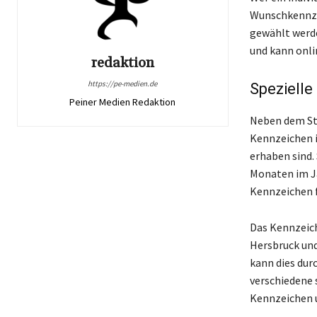
Wunschkennzei
gewählt werden
und kann onli
redaktion
https://pe-medien.de
Speziell
Peiner Medien Redaktion
Neben dem St
Kennzeichen i
erhaben sind.
Monaten im J
Kennzeichen f
Das Kennzeich
Hersbruck und
kann dies dur
verschiedene 
Kennzeichen 