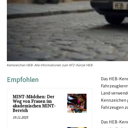
Kennzeichen HEB: Alle Informationen zum KFZ-Kürzel HEB
Empfohlen
Das HEB-Kennz
Fahrzeugkennz
Land verwende
MINT-Mädchen: Der
Kennzeichen g
Weg von Frauen im
akademischen MINT-
Fahrzeugen zug
Bereich
19.11.2025
Das HEB-Kennz