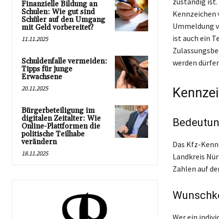
zuständig ist
Finanzielle Bildung an
Schulen: Wie gut sind
Kennzeichen v
Schüler auf den Umgang
Ummeldung vo
mit Geld vorbereitet?
ist auch ein T
11.11.2025
Zulassungsbe
Schuldenfalle vermeiden:
werden dürfen
Tipps für junge
Erwachsene
20.11.2025
Kennzei
Bürgerbeteiligung im
digitalen Zeitalter: Wie
Bedeutun
Online-Plattformen die
politische Teilhabe
verändern
Das Kfz-Kennz
18.11.2025
Landkreis Nür
Zahlen auf de
Wunschke
Wer ein indiv