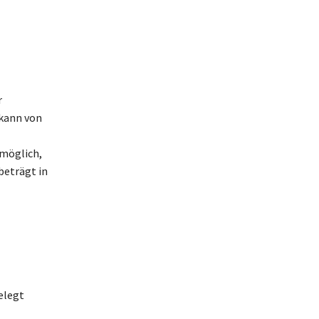
r
 kann von
 möglich,
beträgt in
elegt