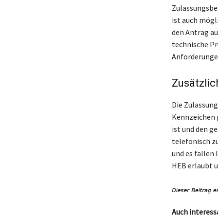
Zulassungsbes
ist auch mögli
den Antrag au
technische Pr
Anforderungen
Zusätzlic
Die Zulassungs
Kennzeichen p
ist und den g
telefonisch z
und es fallen
HEB erlaubt u
Auch interess