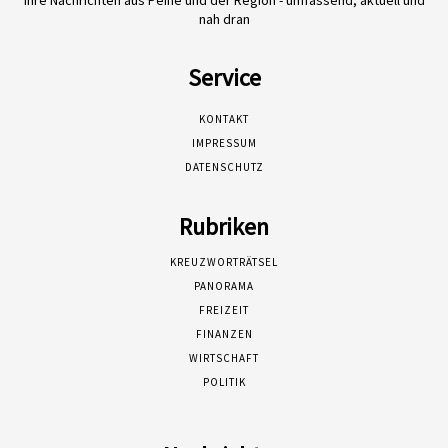
Ihre Nachrichten aus Peine und der Region - umfassend, aktuell und
nah dran
Service
KONTAKT
IMPRESSUM
DATENSCHUTZ
Rubriken
KREUZWORTRÄTSEL
PANORAMA
FREIZEIT
FINANZEN
WIRTSCHAFT
POLITIK