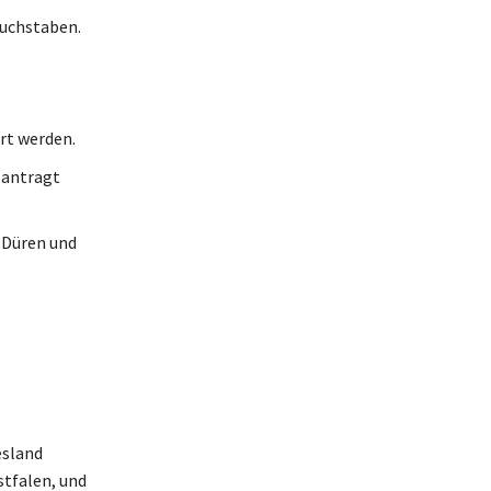
Buchstaben.
rt werden.
eantragt
 Düren und
esland
stfalen, und