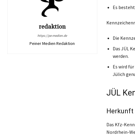
Es besteht
Kennzeichenr
redaktion
https://pe-medien.de
Die Kennze
Peiner Medien Redaktion
Das JÜL Ke
werden.
Es wird fü
Jülich gen
JÜL Ke
Herkunft
Das Kfz-Kennz
Nordrhein-Wes