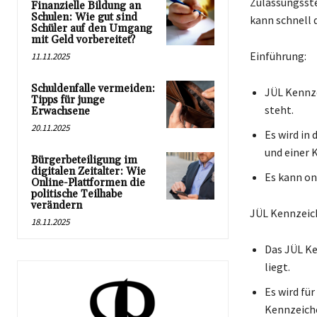
Zulassungsste
Finanzielle Bildung an
Schulen: Wie gut sind
kann schnell 
Schüler auf den Umgang
mit Geld vorbereitet?
Einführung:
11.11.2025
Schuldenfalle vermeiden:
JÜL Kennze
Tipps für junge
steht.
Erwachsene
20.11.2025
Es wird in
und einer 
Bürgerbeteiligung im
digitalen Zeitalter: Wie
Es kann on
Online-Plattformen die
politische Teilhabe
verändern
JÜL Kennzeic
18.11.2025
Das JÜL Ke
liegt.
Es wird fü
Kennzeiche