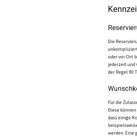
Kennzei
Reservie
Die Reservier
unkompliziert
oder vor Ort b
jederzeit und
der Regel 90 
Wunschke
Für die Zulas
Diese können 
dass einige K
beispielswei
werden. Eine 