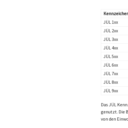
Kennzeiche
JÜL 1xx
JÜL 2xx
JÜL 3xx
JÜL 4xx
JÜL 5xx
JÜL 6xx
JÜL 7xx
JÜL 8xx
JÜL 9xx
Das JÜL Kennz
genutzt. Die 
von den Einwo