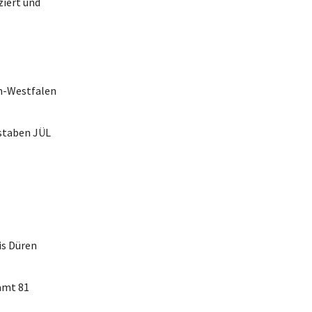
ziert und
in-Westfalen
hstaben JÜL
is Düren
amt 81