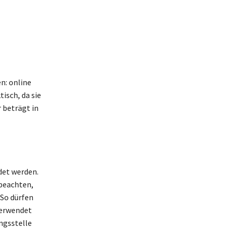
n: online
isch, da sie
 beträgt in
det werden.
 beachten,
 So dürfen
verwendet
ngsstelle