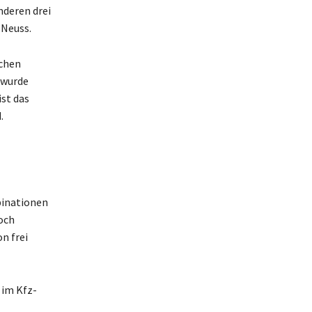
nderen drei
 Neuss.
schen
 wurde
ist das
.
binationen
doch
n frei
 im Kfz-