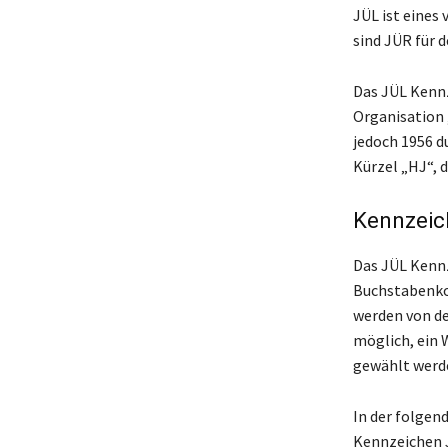
JÜL ist eines
sind JÜR für 
Das JÜL Kennz
Organisation 
jedoch 1956 du
Kürzel „HJ“, 
Kennzeic
Das JÜL Kennz
Buchstabenkom
werden von der
möglich, ein 
gewählt werd
In der folgen
Kennzeichen