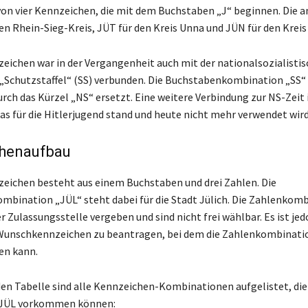
 von vier Kennzeichen, die mit dem Buchstaben „J“ beginnen. Die a
den Rhein-Sieg-Kreis, JÜT für den Kreis Unna und JÜN für den Kreis
eichen war in der Vergangenheit auch mit der nationalsozialisti
„Schutzstaffel“ (SS) verbunden. Die Buchstabenkombination „SS“
rch das Kürzel „NS“ ersetzt. Eine weitere Verbindung zur NS-Zeit 
das für die Hitlerjugend stand und heute nicht mehr verwendet wird
henaufbau
eichen besteht aus einem Buchstaben und drei Zahlen. Die
bination „JÜL“ steht dabei für die Stadt Jülich. Die Zahlenkom
 Zulassungsstelle vergeben und sind nicht frei wählbar. Es ist je
Wunschkennzeichen zu beantragen, bei dem die Zahlenkombinatio
en kann.
den Tabelle sind alle Kennzeichen-Kombinationen aufgelistet, die
 JÜL vorkommen können: