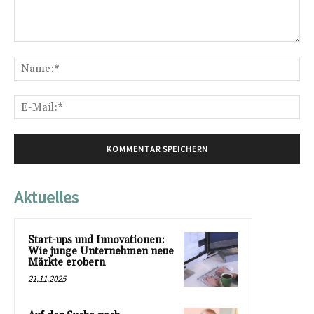
Kommentar:
Na
E-
Mai
Aktuelles
Start-ups und Innovationen:
Wie junge Unternehmen neue
Märkte erobern
21.11.2025