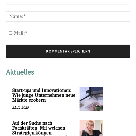
Kommentar:
Na
E-
Mai
Aktuelles
Start-ups und Innovationen:
Wie junge Unternehmen neue
Märkte erobern
21.11.2025
Auf der Suche nach
Fachkräften: Mit welchen
Strategien können