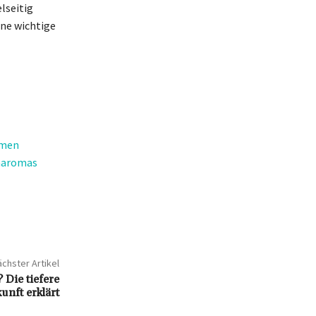
lseitig
ine wichtige
amen
enaromas
chster Artikel
 Die tiefere
nft erklärt