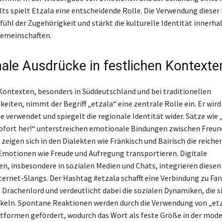
 spielt Etzala eine entscheidende Rolle. Die Verwendung dieser 
fühl der Zugehörigkeit und stärkt die kulturelle Identität innerha
Gemeinschaften.
ale Ausdrücke in festlichen Kontexte
 Kontexten, besonders in Süddeutschland und bei traditionellen
eiten, nimmt der Begriff „etzala“ eine zentrale Rolle ein. Er wird 
e verwendet und spiegelt die regionale Identität wider. Sätze wie 
fort her!“ unterstreichen emotionale Bindungen zwischen Freun
 zeigen sich in den Dialekten wie Fränkisch und Bairisch die reiche
Emotionen wie Freude und Aufregung transportieren. Digitale
n, insbesondere in sozialen Medien und Chats, integrieren diesen
Internet-Slangs. Der Hashtag #etzala schafft eine Verbindung zu Fa
 Drachenlord und verdeutlicht dabei die sozialen Dynamiken, die s
ckeln. Spontane Reaktionen werden durch die Verwendung von „etz
ttformen gefördert, wodurch das Wort als feste Größe in der mod