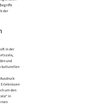
Begriffe
lb der
n
oft in der
„etszala,
den und
n kulturellen
 Ausdruck
n Erlebnissen
ich um den
ala“ in
ernen