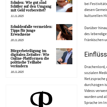
Schulen: Wie gut sind
bei Festivitä
Schüler auf den Umgang
diesen Gemein
mit Geld vorbereitet?
kulturellen H
11.11.2025
Schuldenfalle vermeiden:
Darüber hinaus
Tipps für junge
des lebendige
Erwachsene
fränkischen u
20.11.2025
Bürgerbeteiligung im
Einflüs
digitalen Zeitalter: Wie
Online-Plattformen die
politische Teilhabe
verändern
Drachenlord, 
18.11.2025
sozialen Medi
Netzsprache g
durchzogen is
Videos verwen
wurden und al
Sprache im Int