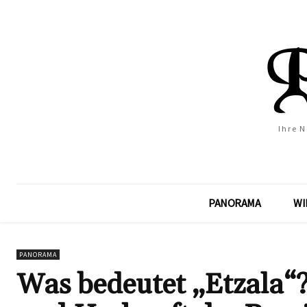
Ihre 
PANORAMA
WI
PANORAMA
Was bedeutet „Etzala“?