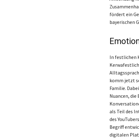
Zusammenhalts
fördert ein Ge
bayerischen 
Emotion
In festlichen
Kerwafestlichk
Alltagssprach
komm jetzt so
Familie. Dabei
Nuancen, die 
Konversatione
als Teil des 
des YouTubers
Begriff entwi
digitalen Pla