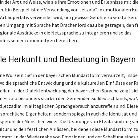
in der Art und Weise, wie sie ihre Emotionen und Erlebnisse mit d
en. Ein Beispiel ist die Verwendung von „etzala“ in emotionalen K
e Art Superlativ verwendet wird, um gewisse Gefühle zu verstärken.
ven Umgang mit Sprache hat Drachenlord dazu beigetragen, den f
egionale Ausdrücke in die Netzsprache zu integrieren und so das
dnis seiner community zu bereichern.
le Herkunft und Bedeutung in Bayern
ine Wurzeln tief in der bayerischen Mundartform verwurzelt, insb
wo die sprachliche Entwicklung und die kulturellen Einflüsse der 
ffen. In der Dialektentwicklung der bayerischen Sprache zeigt sic
 Etzala besonders stark in den Gemeinden Süddeutschlands, wo 
nd ‚etzadla‘ im alltäglichen Sprachgebrauch anzutreffen sind. Dies
 sprachliche Eigenheiten, sondern spiegeln auch die Identität und
gefühl der Menschen wider. Die Ursprünge von Etzala sind eng v
ultur und den festlichen Anlässen, bei denen diese Mundartform zu
mmt. In der Wiedergabe von Emotionen und der Schaffung eines 