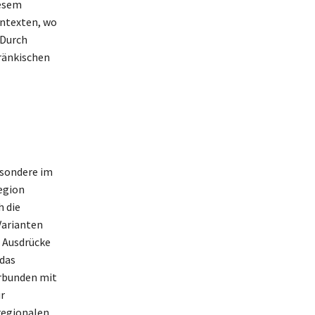
iesem
ontexten, wo
 Durch
ränkischen
esondere im
Region
h die
Varianten
e Ausdrücke
 das
erbunden mit
r
regionalen