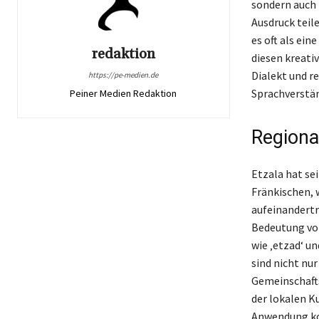
sondern auch 
Ausdruck teil
es oft als ein
redaktion
diesen kreati
Dialekt und r
https://pe-medien.de
Sprachverstän
Peiner Medien Redaktion
Regiona
Etzala hat se
Fränkischen, 
aufeinandertre
Bedeutung von
wie ‚etzad‘ u
sind nicht nur
Gemeinschafts
der lokalen K
Anwendung ko