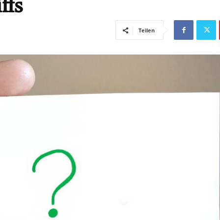
ffs
Teilen