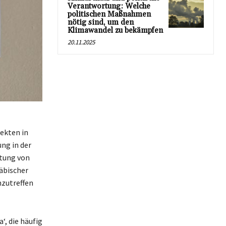
Verantwortung: Welche
politischen Maßnahmen
nötig sind, um den
Klimawandel zu bekämpfen
20.11.2025
lekten in
ng in der
tung von
wäbischer
nzutreffen
‘, die häufig