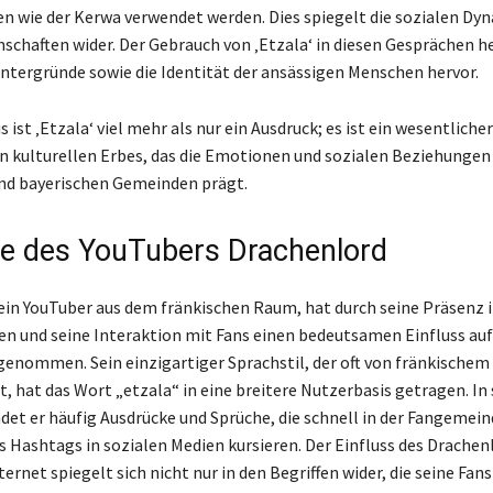
ten wie der Kerwa verwendet werden. Dies spiegelt die sozialen Dy
schaften wider. Der Gebrauch von ‚Etzala‘ in diesen Gesprächen he
intergründe sowie die Identität der ansässigen Menschen hervor.
 ist ‚Etzala‘ viel mehr als nur ein Ausdruck; es ist ein wesentliche
n kulturellen Erbes, das die Emotionen und sozialen Beziehungen 
nd bayerischen Gemeinden prägt.
se des YouTubers Drachenlord
ein YouTuber aus dem fränkischen Raum, hat durch seine Präsenz 
en und seine Interaktion mit Fans einen bedeutsamen Einfluss auf
enommen. Sein einzigartiger Sprachstil, der oft von fränkischem
t, hat das Wort „etzala“ in eine breitere Nutzerbasis getragen. In
det er häufig Ausdrücke und Sprüche, die schnell in der Fangemei
s Hashtags in sozialen Medien kursieren. Der Einfluss des Drachenl
ernet spiegelt sich nicht nur in den Begriffen wider, die seine Fan