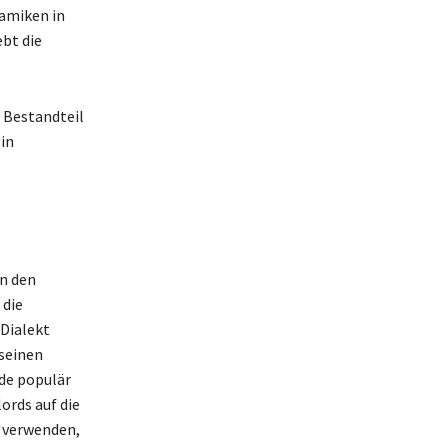
namiken in
bt die
r Bestandteil
in
in den
 die
 Dialekt
 seinen
nde populär
ords auf die
s verwenden,