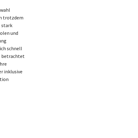
swahl
en trotzdem
 stark
holen und
ung
ich schnell
 betrachtet
Ihre
r inklusive
tion