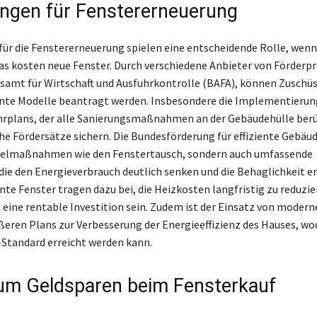
ngen für Fenstererneuerung
für die Fenstererneuerung spielen eine entscheidende Rolle, wenn
as kosten neue Fenster. Durch verschiedene Anbieter von Förder
samt für Wirtschaft und Ausfuhrkontrolle (BAFA), können Zuschüs
ente Modelle beantragt werden. Insbesondere die Implementierun
rplans, der alle Sanierungsmaßnahmen an der Gebäudehülle berü
he Fördersätze sichern. Die Bundesförderung für effiziente Gebäud
nzelmaßnahmen wie den Fenstertausch, sondern auch umfassende
die den Energieverbrauch deutlich senken und die Behaglichkeit e
nte Fenster tragen dazu bei, die Heizkosten langfristig zu reduzi
eine rentable Investition sein. Zudem ist der Einsatz von moder
ößeren Plans zur Verbesserung der Energieeffizienz des Hauses, wo
-Standard erreicht werden kann.
um Geldsparen beim Fensterkauf