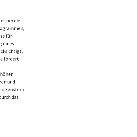
 es um die
programmen,
se für
g eines
cksichtigt,
e fördert
rhöhen.
eren und
nen Fenstern
durch das