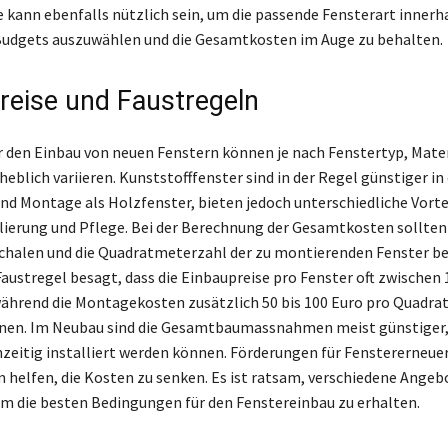
te kann ebenfalls nützlich sein, um die passende Fensterart innerh
Budgets auszuwählen und die Gesamtkosten im Auge zu behalten.
reise und Faustregeln
r den Einbau von neuen Fenstern können je nach Fenstertyp, Mater
eblich variieren. Kunststofffenster sind in der Regel günstiger in
nd Montage als Holzfenster, bieten jedoch unterschiedliche Vorte
ierung und Pflege. Bei der Berechnung der Gesamtkosten sollten
halen und die Quadratmeterzahl der zu montierenden Fenster be
Faustregel besagt, dass die Einbaupreise pro Fenster oft zwischen 
während die Montagekosten zusätzlich 50 bis 100 Euro pro Quadr
nen. Im Neubau sind die Gesamtbaumassnahmen meist günstiger,
hzeitig installiert werden können. Förderungen für Fenstererneu
helfen, die Kosten zu senken. Es ist ratsam, verschiedene Angeb
um die besten Bedingungen für den Fenstereinbau zu erhalten.