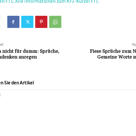
n FTL: Alle Informationen zum KFZ-Kürzel FTL
el
Nä
 nicht für dumm: Sprüche,
Fiese Sprüche zum 
hdenken anregen
Gemeine Worte m
 Sie den Artikel