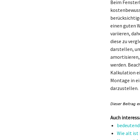
Beim Fensterk
kostenbewusst
berücksichtig
einen guten W
variieren, da
diese zu verg
darstellen, u
amortisieren,
werden. Beach
Kalkulation ei
Montage in ei
darzustellen.
Auch interess
bedeutende
Wie alt is