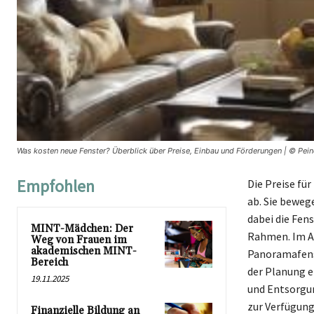
Was kosten neue Fenster? Überblick über Preise, Einbau und Förderungen | © Pei
Empfohlen
Die Preise fü
ab. Sie beweg
dabei die Fens
MINT-Mädchen: Der
Rahmen. Im Al
Weg von Frauen im
akademischen MINT-
Panoramafenst
Bereich
der Planung e
19.11.2025
und Entsorgu
zur Verfügung
Finanzielle Bildung an