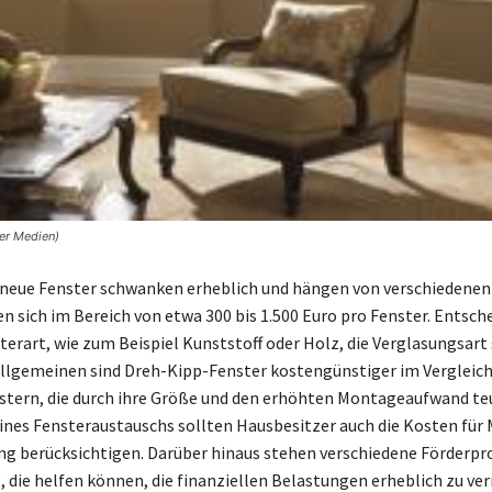
ner Medien)
r neue Fenster schwanken erheblich und hängen von verschiedene
en sich im Bereich von etwa 300 bis 1.500 Euro pro Fenster. Entsch
terart, wie zum Beispiel Kunststoff oder Holz, die Verglasungsart
lgemeinen sind Dreh-Kipp-Fenster kostengünstiger im Vergleich
ern, die durch ihre Größe und den erhöhten Montageaufwand teur
ines Fensteraustauschs sollten Hausbesitzer auch die Kosten für
ng berücksichtigen. Darüber hinaus stehen verschiedene Förder
, die helfen können, die finanziellen Belastungen erheblich zu ver