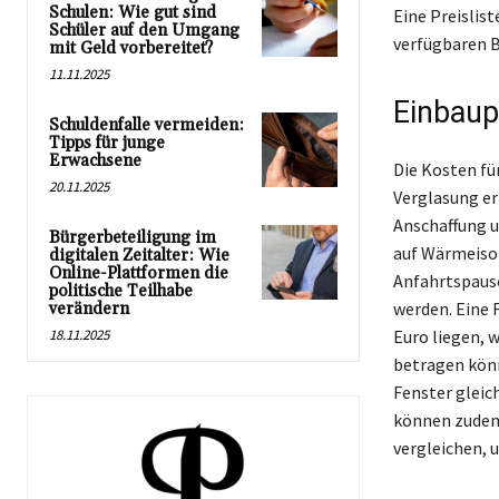
Schulen: Wie gut sind
Eine Preislis
Schüler auf den Umgang
verfügbaren 
mit Geld vorbereitet?
11.11.2025
Einbaup
Schuldenfalle vermeiden:
Tipps für junge
Erwachsene
Die Kosten fü
20.11.2025
Verglasung erh
Anschaffung u
Bürgerbeteiligung im
auf Wärmeisol
digitalen Zeitalter: Wie
Online-Plattformen die
Anfahrtspausc
politische Teilhabe
werden. Eine 
verändern
18.11.2025
Euro liegen, 
betragen kön
Fenster gleic
können zudem 
vergleichen, 