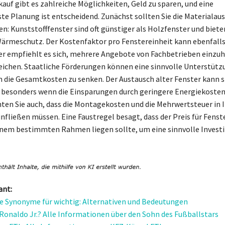
auf gibt es zahlreiche Möglichkeiten, Geld zu sparen, und eine
e Planung ist entscheidend. Zunächst sollten Sie die Materialau
en: Kunststofffenster sind oft günstiger als Holzfenster und biet
ärmeschutz. Der Kostenfaktor pro Fenstereinheit kann ebenfalls
her empfiehlt es sich, mehrere Angebote von Fachbetrieben einzu
leichen. Staatliche Förderungen können eine sinnvolle Unterstütz
m die Gesamtkosten zu senken. Der Austausch alter Fenster kann s
 besonders wenn die Einsparungen durch geringere Energiekosten
ten Sie auch, dass die Montagekosten und die Mehrwertsteuer in 
nfließen müssen. Eine Faustregel besagt, dass der Preis für Fenste
nem bestimmten Rahmen liegen sollte, um eine sinnvolle Investi
ant:
 Synonyme für wichtig: Alternativen und Bedeutungen
t Ronaldo Jr.? Alle Informationen über den Sohn des Fußballstars