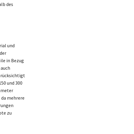
alb des
ial und
 der
ile in Bezug
 auch
rücksichtigt
150 und 300
atmeter
 da mehrere
erungen
ote zu