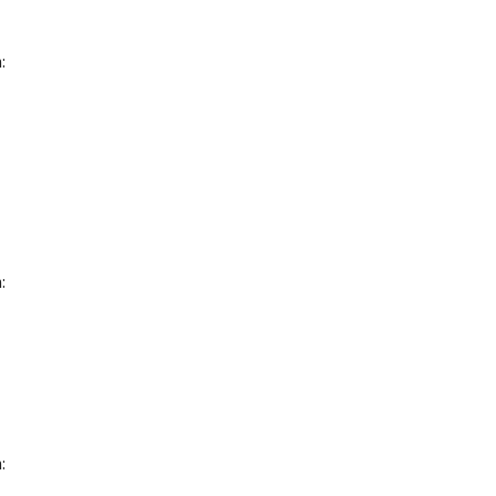
:
:
: