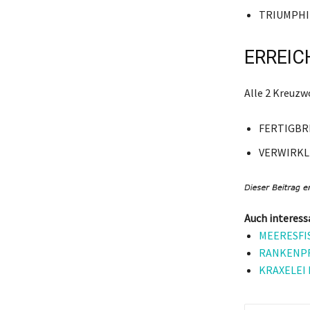
TRIUMPH
ERREIC
Alle 2 Kreuz
FERTIGBR
VERWIRKL
Auch interess
MEERESFISC
RANKENPFL
KRAXELEI K