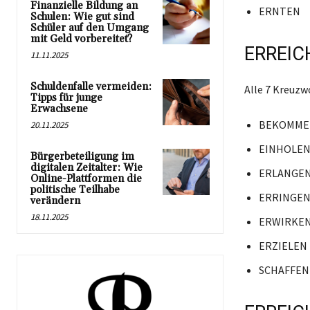
Finanzielle Bildung an
ERNTEN
Schulen: Wie gut sind
Schüler auf den Umgang
mit Geld vorbereitet?
ERREIC
11.11.2025
Schuldenfalle vermeiden:
Alle 7 Kreuz
Tipps für junge
Erwachsene
BEKOMME
20.11.2025
EINHOLE
Bürgerbeteiligung im
digitalen Zeitalter: Wie
ERLANGE
Online-Plattformen die
politische Teilhabe
ERRINGE
verändern
18.11.2025
ERWIRKE
ERZIELEN
SCHAFFEN