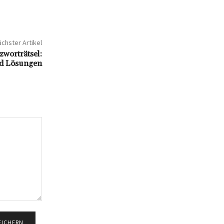
chster Artikel
orträtsel:
nd Lösungen