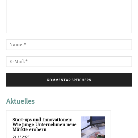
Kommentar:
Na
E-
Mai
Aktuelles
Start-ups und Innovationen:
Wie junge Unternehmen neue
Märkte erobern
21.11.2025