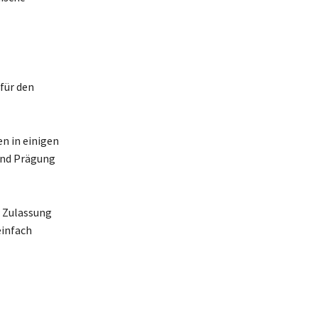
für den
n in einigen
 und Prägung
r Zulassung
einfach