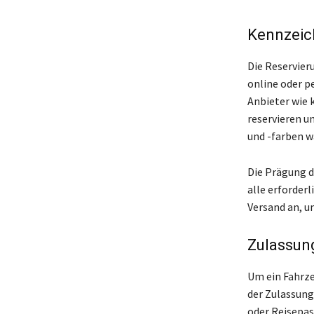
Kennzeic
Die Reservier
online oder p
Anbieter wie 
reservieren u
und -farben w
Die Prägung d
alle erforder
Versand an, u
Zulassun
Um ein Fahrz
der Zulassung
oder Reisepass