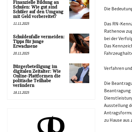
Finanzielle Bildung an
Schulen: Wie gut sind
Die Bedeutun
Schüler auf den Umgang
mit Geld vorbereitet?
Das RN-Kennze
11.11.2025
Rathenow zugel
Schuldenfalle vermeiden:
bei der Verfo
Tipps für junge
Das Kennzeich
Erwachsene
Fahrzeughalte
20.11.2025
Bürgerbeteiligung im
Verfahren und
digitalen Zeitalter: Wie
Online-Plattformen die
politische Teilhabe
Die Beantragu
verändern
Beantragung k
18.11.2025
Dienstleistun
Ausstellung d
Antragsformul
zu Hause aus 