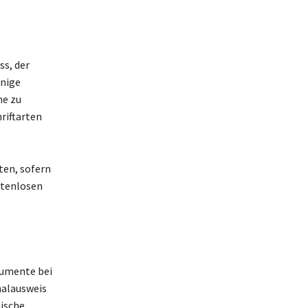
ss, der
inige
ne zu
riftarten
ten, sofern
stenlosen
umente bei
nalausweis
nische