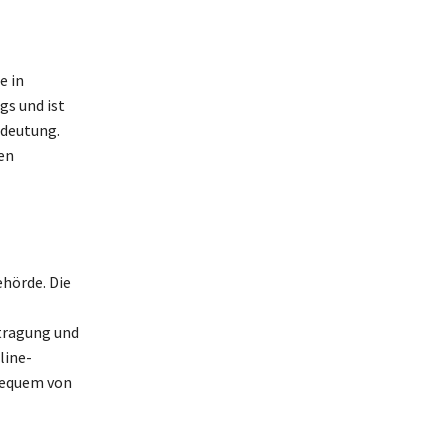
e in
gs und ist
edeutung.
en
hörde. Die
tragung und
line-
bequem von