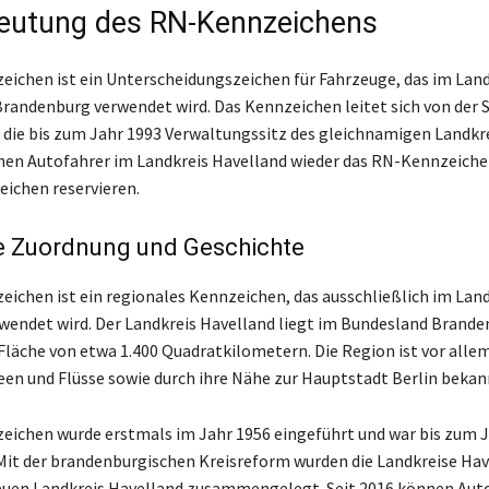
eutung des RN-Kennzeichens
ichen ist ein Unterscheidungszeichen für Fahrzeuge, das im Land
Brandenburg verwendet wird. Das Kennzeichen leitet sich von der 
die bis zum Jahr 1993 Verwaltungssitz des gleichnamigen Landkre
nen Autofahrer im Landkreis Havelland wieder das RN-Kennzeiche
ichen reservieren.
e Zuordnung und Geschichte
ichen ist ein regionales Kennzeichen, das ausschließlich im Land
wendet wird. Der Landkreis Havelland liegt im Bundesland Brand
Fläche von etwa 1.400 Quadratkilometern. Die Region ist vor allem
een und Flüsse sowie durch ihre Nähe zur Hauptstadt Berlin bekan
ichen wurde erstmals im Jahr 1956 eingeführt und war bis zum J
it der brandenburgischen Kreisreform wurden die Landkreise Hav
uen Landkreis Havelland zusammengelegt. Seit 2016 können Aut