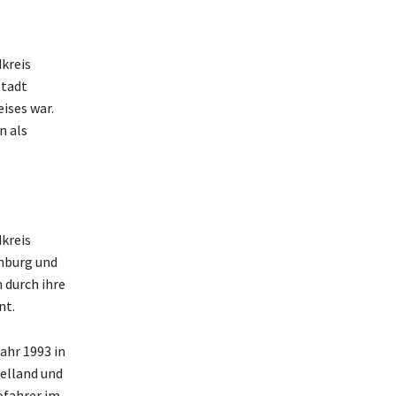
kreis
Stadt
ises war.
n als
kreis
enburg und
 durch ihre
nt.
ahr 1993 in
elland und
ofahrer im