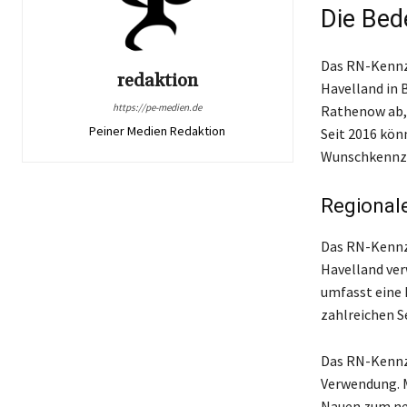
Die Bed
Das RN-Kennze
redaktion
Havelland in 
https://pe-medien.de
Rathenow ab, 
Peiner Medien Redaktion
Seit 2016 kön
Wunschkennze
Regional
Das RN-Kennze
Havelland ver
umfasst eine 
zahlreichen S
Das RN-Kennze
Verwendung. M
Nauen zum ne