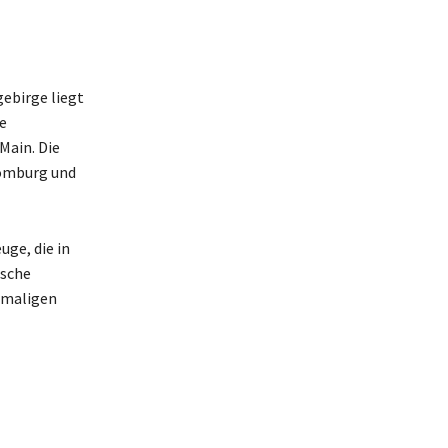
ebirge liegt
e
Main. Die
Homburg und
ge, die in
ische
emaligen