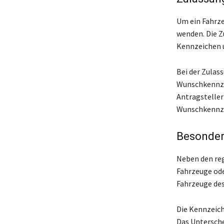
Um ein Fahrze
wenden. Die Z
Kennzeichen u
Bei der Zulas
Wunschkennze
Antragsteller
Wunschkennzei
Besonder
Neben den reg
Fahrzeuge ode
Fahrzeuge des
Die Kennzeic
Das Untersche