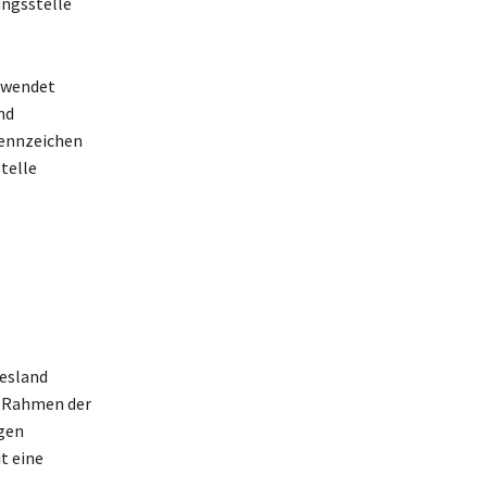
ungsstelle
erwendet
nd
Kennzeichen
telle
desland
m Rahmen der
gen
t eine