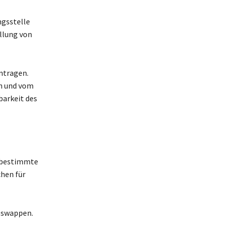
ngsstelle
ellung von
ntragen.
n und vom
barkeit des
r bestimmte
hen für
eswappen.