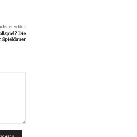
chster Artikel
llspiel? Die
r Spieldauer