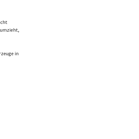
icht
 umzieht,
rzeuge in