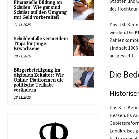
Städten und G
Finanzielle Bildung an
Schulen: Wie gut sind
des Hochtaunu
Schüler auf den Umgang
mit Geld vorbereitet?
Das USI-Kennz
11.11.2025
werden. Die K
Schuldenfalle vermeiden:
Zahlenkombina
Tipps für junge
sind seit 190
Erwachsene
ausgestellt.
20.11.2025
Bürgerbeteiligung im
Die Bed
digitalen Zeitalter: Wie
Online-Plattformen die
politische Teilhabe
verändern
Historisc
18.11.2025
Das Kfz-Kennz
Hessen. Es wu
Gebietsrefor
Landkreises g
historische B