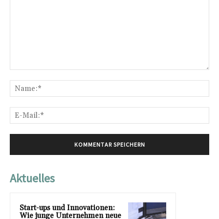
Kommentar:
Na
E-
Mai
Aktuelles
Start-ups und Innovationen:
Wie junge Unternehmen neue