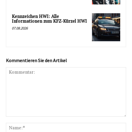
Kennzeichen HWI: Alle
Informationen zum KFZ-Kürzel HWI
07.08.2026
Kommentieren Sie den Artikel
Kommentar:
Na